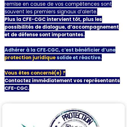
remise en cause de vos compétences sont
souvent les premiers signaux d’alerte.
Plus la CFE-CGC intervient tôt, plus les
possibilités de dialogue, d’accompagnement
et de défense sont importantes.
Adhérer à la CFE‑CGC, c’est bénéficier d’une
protection juridique
solide et réactive.
Vous êtes concerné(e) ?
Contactez immédiatement vos représentants
CFE-CGC.