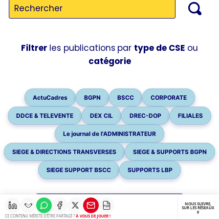
Filtrer
les publications
par
type de CSE
ou
catégorie
ActuCadres
BGPN
BSCC
CORPORATE
DDCE & TELEVENTE
DEX CIL
DREC-DOP
FILIALES
Le journal de l'ADMINISTRATEUR
SIEGE & DIRECTIONS TRANSVERSES
SIEGE & SUPPORTS BGPN
SIEGE SUPPORT BSCC
SUPPORTS LBP
NOUS SUIVRE,
PDF
SUR LES RÉSEAUX
CE CONTENU MÉRITE D’ÊTRE PARTAGÉ ?
À VOUS DE JOUER !