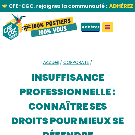
Aller
CFE-CGC, rejoignez la communauté :
ADHÉREZ
au
contenu
Adhérer
Accueil
/
CORPORATE
/
INSUFFISANCE
PROFESSIONNELLE :
CONNAÎTRE SES
DROITS POUR MIEUX SE