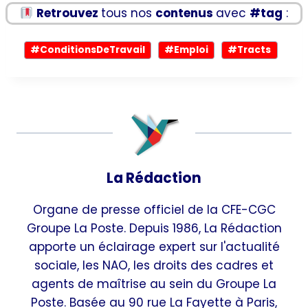
Retrouvez
tous nos
contenus
avec
#tag
:
Étiquettes
#
ConditionsDeTravail
#
Emploi
#
Tracts
de
la
publication :
La Rédaction
Organe de presse officiel de la CFE-CGC
Groupe La Poste. Depuis 1986, La Rédaction
apporte un éclairage expert sur l'actualité
sociale, les NAO, les droits des cadres et
agents de maîtrise au sein du Groupe La
Poste. Basée au 90 rue La Fayette à Paris,