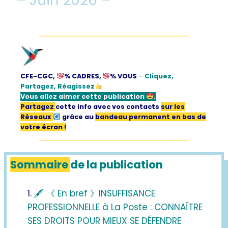
– Juin 2026 –
CFE-CGC,
% CADRES,
% VOUS
–
Cliquez,
Partagez, Réagissez
Vous allez aimer
cette publication
.
Partagez
cette info avec vos contacts
sur les
Réseaux
grâce au
bandeau permanent en bas de
votre écran !
Sommaire
de la publication
🖋 《 En bref 》INSUFFISANCE
PROFESSIONNELLE à La Poste : CONNAÎTRE
SES DROITS POUR MIEUX SE DÉFENDRE