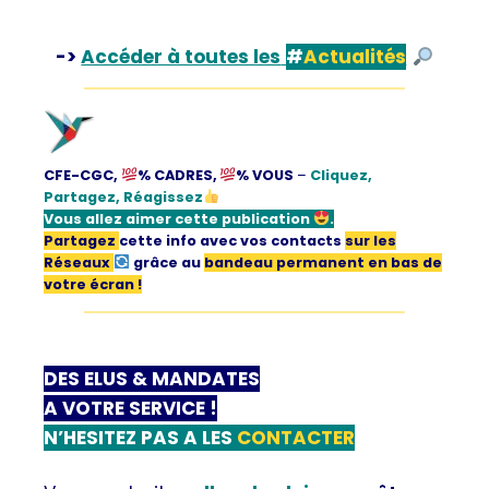
->
Accéder à toutes les
#
Actualités
CFE-CGC,
% CADRES,
% VOUS
–
Cliquez,
Partagez, Réagissez
Vous allez aimer
cette publication
.
Partagez
cette info avec vos contacts
sur les
Réseaux
grâce au
bandeau permanent en bas de
votre écran !
DES ELUS & MANDATES
A VOTRE SERVICE !
N’HESITEZ PAS A LES
CONTACTER