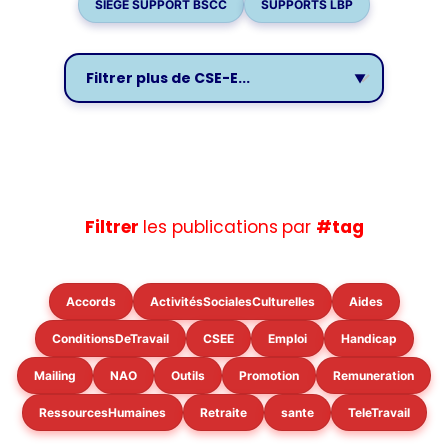
SIEGE SUPPORT BSCC
SUPPORTS LBP
Filtrer
les publications
par
#tag
Accords
ActivitésSocialesCulturelles
Aides
ConditionsDeTravail
CSEE
Emploi
Handicap
Mailing
NAO
Outils
Promotion
Remuneration
RessourcesHumaines
Retraite
sante
TeleTravail