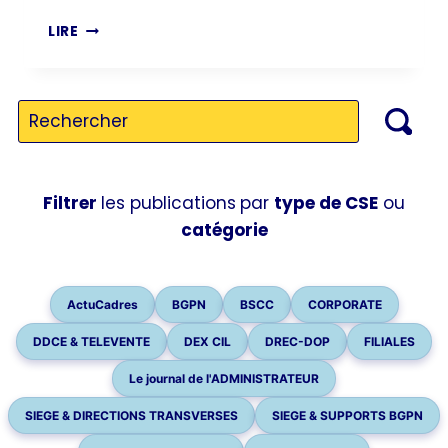
HARCÈLEMENT
LIRE
AU
TRAVAIL
:
LA
CFE-
CGC
PLEINEMENT
ENGAGÉE
Filtrer
les publications
par
type de CSE
ou
&
catégorie
VIGILANTE
ActuCadres
BGPN
BSCC
CORPORATE
DDCE & TELEVENTE
DEX CIL
DREC-DOP
FILIALES
Le journal de l'ADMINISTRATEUR
SIEGE & DIRECTIONS TRANSVERSES
SIEGE & SUPPORTS BGPN