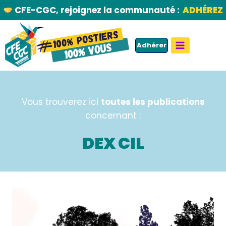
Aller
CFE-CGC, rejoignez la communauté :
ADHÉREZ
au
contenu
Adhérer
Vous trouverez ici
toutes les publications
concernant :
DEX CIL