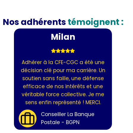
Nos adhérents
témoignent :
Milan
Adhérer à la CFE-CGC a été une
décision clé pour ma carrière. Un
soutien sans faille, une défense
efficace de nos intérêts et une
véritable force collective. Je me
sens enfin représenté ! MERCI.
Conseiller La Banque
Postale - BGPN