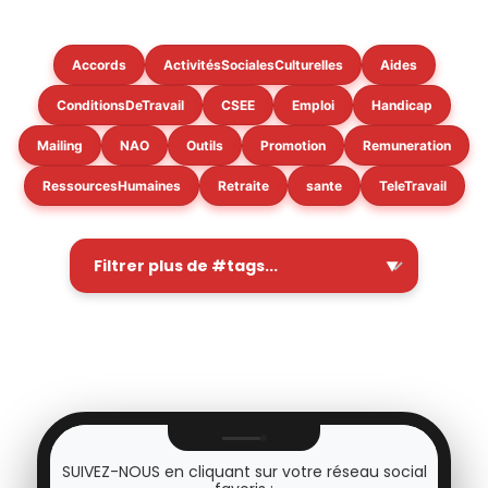
Accords
ActivitésSocialesCulturelles
Aides
ConditionsDeTravail
CSEE
Emploi
Handicap
Mailing
NAO
Outils
Promotion
Remuneration
RessourcesHumaines
Retraite
sante
TeleTravail
SUIVEZ-NOUS en cliquant sur votre réseau social