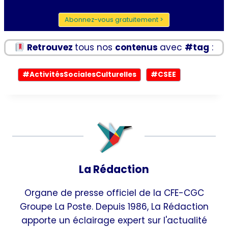
Abonnez-vous gratuitement >
Retrouvez
tous nos
contenus
avec
#tag
:
Étiquettes
#
ActivitésSocialesCulturelles
#
CSEE
de
la
publication :
La Rédaction
Organe de presse officiel de la CFE-CGC
Groupe La Poste. Depuis 1986, La Rédaction
apporte un éclairage expert sur l'actualité