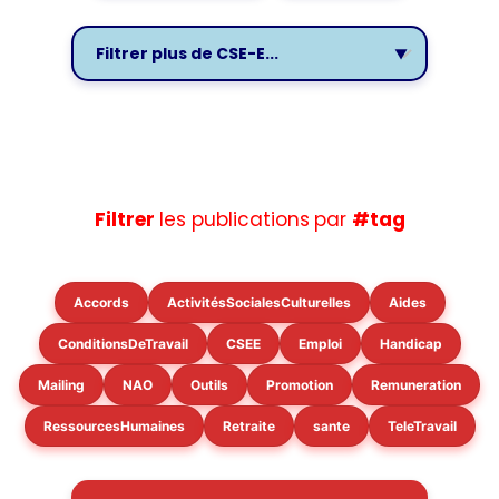
Filtrer
les publications
par
#tag
Accords
ActivitésSocialesCulturelles
Aides
ConditionsDeTravail
CSEE
Emploi
Handicap
Mailing
NAO
Outils
Promotion
Remuneration
RessourcesHumaines
Retraite
sante
TeleTravail