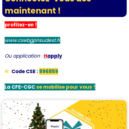
maintenant !
profitez-en !
www.csebgpnsudest.fr
Ou application
:
H
apply
Code CSE :
896859
La CFE-CGC
se mobilise pour vous !