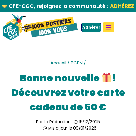
Aller
CFE-CGC, rejoignez la communauté :
ADHÉREZ
au
contenu
Adhérer
Accueil
/
BGPN
/
Bonne nouvelle
!
Découvrez votre carte
cadeau de 50 €
Par
La Rédaction
15/12/2025
Mis à jour le
09/01/2026