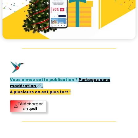
Vous aimez cette publication ?
Partagez sans
modération
.
A plusieurs on est plus fort !
Télécharger
en
.pdf