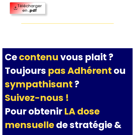
Télécharger
en
.pdf
Ce
contenu
vous plait ?
Toujours
pas Adhérent
ou
sympathisant
?
Suivez-nous !
Pour obtenir
LA dose
mensuelle
de stratégie &