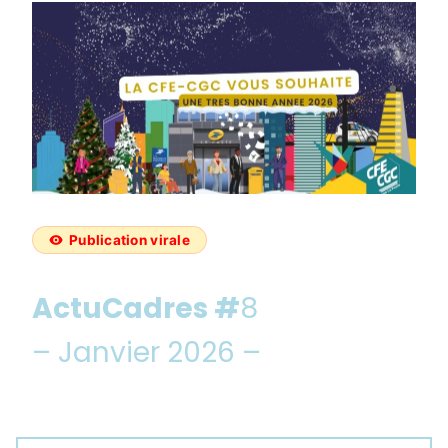
Publication virale
ActuCadres #
8
– Janvier 2026 –