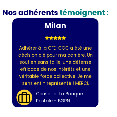
Nos adhérents
témoignent :
Laetitia
Rejoindre la CFE-CGC m'a permis
de mieux défendre mes droits et
ceux de mon équipe. Un réseau
solide, des conseils avisés et un
véritable soutien face aux enjeux
managériaux. Une adhésion
essentielle pour moi !
Directrice de Secteur -
BGPN