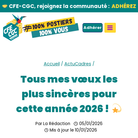
Aller
CFE-CGC, rejoignez la communauté :
ADHÉREZ
au
contenu
Adhérer
Accueil
/
ActuCadres
/
Tous mes vœux les
plus sincères pour
cette année 2026 !
Par
La Rédaction
05/01/2026
Mis à jour le
10/01/2026