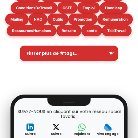
ConditionsDeTravail
CSEE
Emploi
Handicap
Mailing
NAO
Outils
Promotion
Remuneration
RessourcesHumaines
Retraite
sante
TeleTravail
SUIVEZ-NOUS en cliquant sur votre réseau social
favoris :
Suivre
Suivre
Rejoindre
Viva Engage