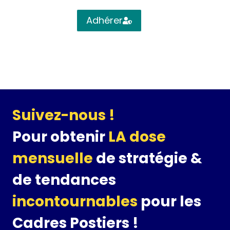
…
Adhérer
Suivez-nous !
Pour obtenir
LA dose
mensuelle
de stratégie &
de tendances
incontournables
pour les
Cadres Postiers !