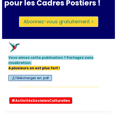
pour les Cadres Postiers !
Abonnez-vous gratuitement >
Vous aimez cette publication ? Partagez sans
modération
.
A plusieurs on est plus fort !
Télécharger en .pdf
Étiquettes
#
ActivitésSocialesCulturelles
de
la