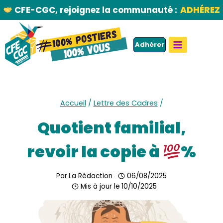
Aller
CFE-CGC, rejoignez la communauté :
ADHÉREZ
au
contenu
Adhérer
Accueil
/
Lettre des Cadres
/
Quotient familial,
revoir la copie à
%
Par
La Rédaction
06/08/2025
Mis à jour le
10/10/2025