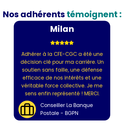
Nos adhérents
témoignent :
Laetitia
Rejoindre la CFE-CGC m'a permis
de mieux défendre mes droits et
ceux de mon équipe. Un réseau
solide, des conseils avisés et un
véritable soutien face aux enjeux
managériaux. Une adhésion
essentielle pour moi !
Directrice de Secteur -
BGPN