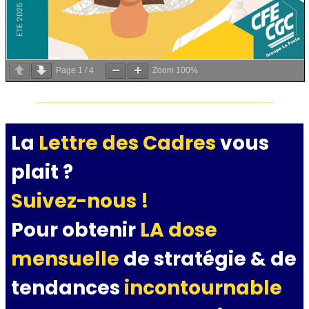
Page
1
/
4
Zoom
100%
La
Lettre des Cadres
vous
plait ?
Suivez-nous !
Pour obtenir
LA dose
mensuelle
de stratégie & de
tendances
incontournable