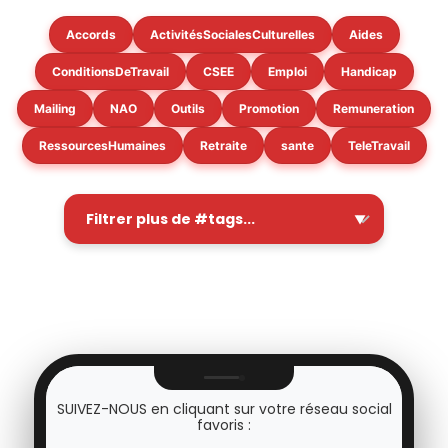
Accords
ActivitésSocialesCulturelles
Aides
ConditionsDeTravail
CSEE
Emploi
Handicap
Mailing
NAO
Outils
Promotion
Remuneration
RessourcesHumaines
Retraite
sante
TeleTravail
SUIVEZ-NOUS en cliquant sur votre réseau social
favoris :