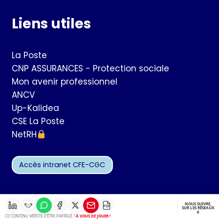
Liens utiles
La Poste
CNP ASSURANCES - Protection sociale
Mon avenir professionnel
ANCV
Up-Kalidea
CSE La Poste
NetRH
Accès intranet CFE-CGC
NOUS SUIVRE,
PDF
SUR LES RÉSEAUX
CE CONTENU MÉRITE D’ÊTRE PARTAGÉ ?
À VOUS DE JOUER !