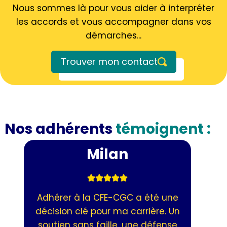
Nous sommes là pour vous aider à interpréter
les accords et vous accompagner dans vos
démarches...
Trouver mon contact
Nos adhérents
témoignent :
Rejoind
de mieu
ceux d