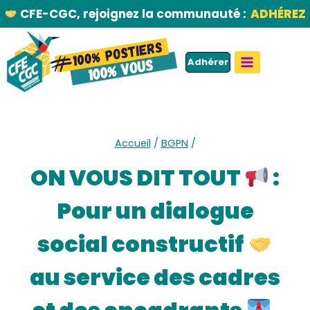
Aller
CFE-CGC, rejoignez la communauté :
ADHÉREZ
au
contenu
Adhérer
Accueil
/
BGPN
/
ON VOUS DIT TOUT
:
Pour un dialogue
social constructif
au service des cadres