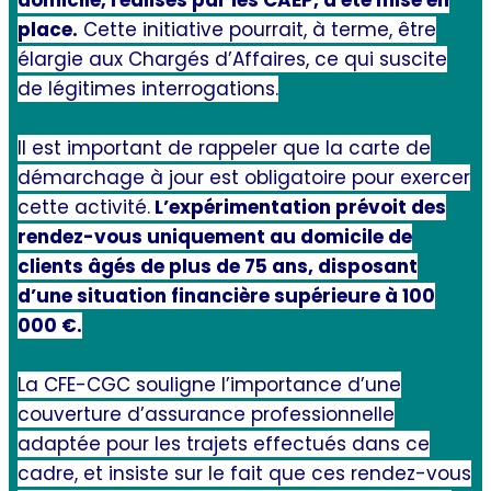
domicile, réalisés par les CAEP, a été mise en
place.
Cette initiative pourrait, à terme, être
élargie aux Chargés d’Affaires, ce qui suscite
de légitimes interrogations.
Il est important de rappeler que la carte de
démarchage à jour est obligatoire pour exercer
cette activité.
L’expérimentation prévoit des
rendez-vous uniquement au domicile de
clients âgés de plus de 75 ans, disposant
d’une situation financière supérieure à 100
000 €.
La CFE-CGC souligne l’importance d’une
couverture d’assurance professionnelle
adaptée pour les trajets effectués dans ce
cadre, et insiste sur le fait que ces rendez-vous