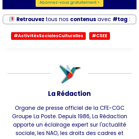
Abonnez-vous gratuitement >
Retrouvez
tous nos
contenus
avec
#tag
:
Étiquettes
#
ActivitésSocialesCulturelles
#
CSEE
de
la
publication :
La Rédaction
Organe de presse officiel de la CFE-CGC
Groupe La Poste. Depuis 1986, La Rédaction
apporte un éclairage expert sur l'actualité
sociale, les NAO, les droits des cadres et