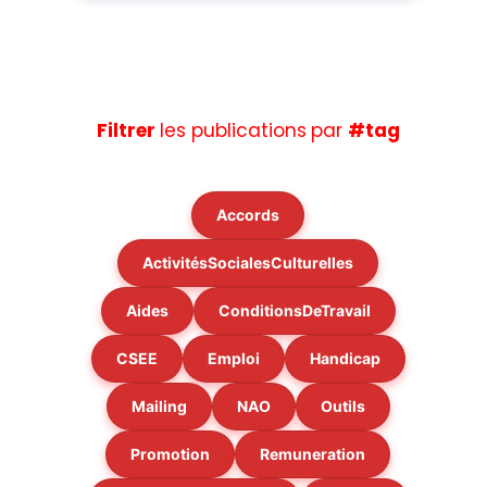
Filtrer
les publications
par
#tag
Accords
ActivitésSocialesCulturelles
Aides
ConditionsDeTravail
CSEE
Emploi
Handicap
Mailing
NAO
Outils
Promotion
Remuneration