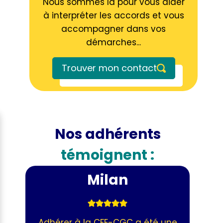
Nous sommes là pour vous aider
à interpréter les accords et vous
accompagner dans vos
démarches...
Trouver mon contact
Nos adhérents
témoignent :
Milan
Adhérer à la CFE-CGC a été une