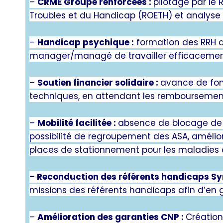
–
CRME Groupe renforcées :
pilotage par le 
Troubles et du Handicap (ROETH) et analyse
–
Handicap psychique :
formation des RRH a
manager/managé de travailler efficacemen
–
Soutien financier solidaire :
avance de fond
techniques, en attendant les remboursement
–
Mobilité facilitée :
absence de blocage de 
possibilité de regroupement des ASA, amélior
places de stationnement pour les maladies 
– Reconduction des référents handicaps Sy
missions des référents handicaps afin d’en g
–
Amélioration des garanties CNP :
Création 