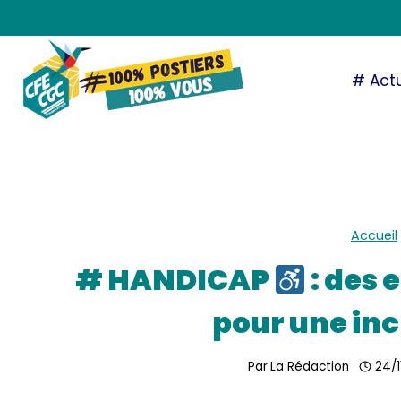
Aller
au
contenu
# Actu
Accueil
# HANDICAP
: des
pour une incl
Par
La Rédaction
24/1