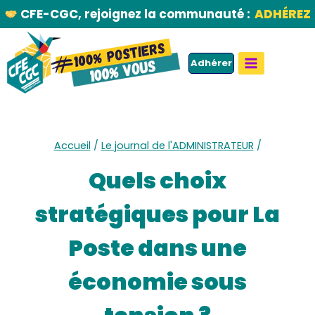
Aller
CFE-CGC, rejoignez la communauté :
ADHÉREZ
au
contenu
Adhérer
Accueil
/
Le journal de l'ADMINISTRATEUR
/
Quels choix
stratégiques pour La
Poste dans une
économie sous