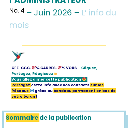
l’ADMINISTRATEUR
No. 4
– Juin 2026 –
L’ info du
mois
CFE-CGC,
% CADRES,
% VOUS
–
Cliquez,
Partagez, Réagissez
Vous allez aimer
cette publication
.
Partagez
cette info avec vos contacts
sur les
Réseaux
grâce au
bandeau permanent en bas de
votre écran !
Sommaire
de la publication